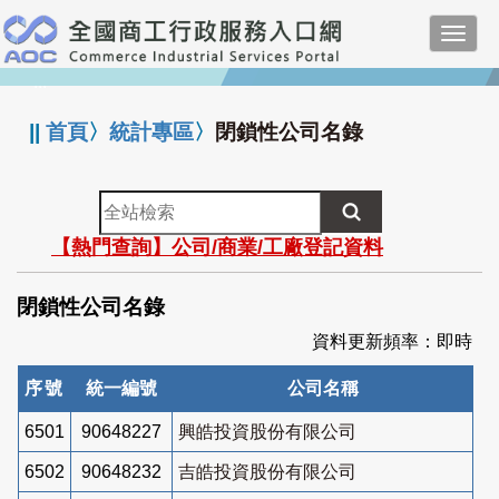
跳
Toggl
到
navig
主
:::
要
內
||
首頁
〉
統計專區
〉
閉鎖性公司名錄
容
全
站
【熱門查詢】公司/商業/工廠登記資料
檢
索
閉鎖性公司名錄
資料更新頻率：即時
序號
統一編號
公司名稱
6501
90648227
興皓投資股份有限公司
6502
90648232
吉皓投資股份有限公司