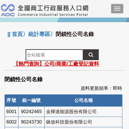
跳
Toggl
到
navig
主
:::
要
內
||
首頁
〉
統計專區
〉
閉鎖性公司名錄
容
全
站
【熱門查詢】公司/商業/工廠登記資料
檢
索
閉鎖性公司名錄
資料更新頻率：即時
序號
統一編號
公司名稱
6001
90242465
金輝達能源股份有限公司
6002
90243730
錸放科技股份有限公司