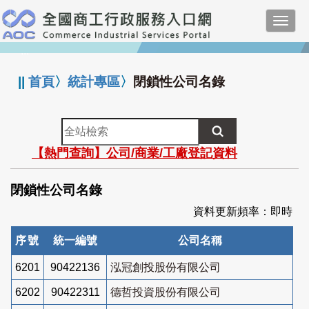
跳
Toggl
到
navig
主
:::
要
內
||
首頁
〉
統計專區
〉
閉鎖性公司名錄
容
全
站
【熱門查詢】公司/商業/工廠登記資料
檢
索
閉鎖性公司名錄
資料更新頻率：即時
序號
統一編號
公司名稱
6201
90422136
泓冠創投股份有限公司
6202
90422311
德哲投資股份有限公司