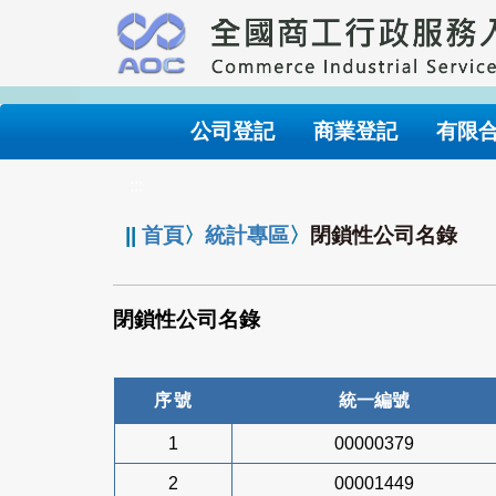
跳
到
主
要
內
公司登記
商業登記
有限
容
:::
||
首頁
〉
統計專區
〉
閉鎖性公司名錄
閉鎖性公司名錄
序號
統一編號
1
00000379
2
00001449