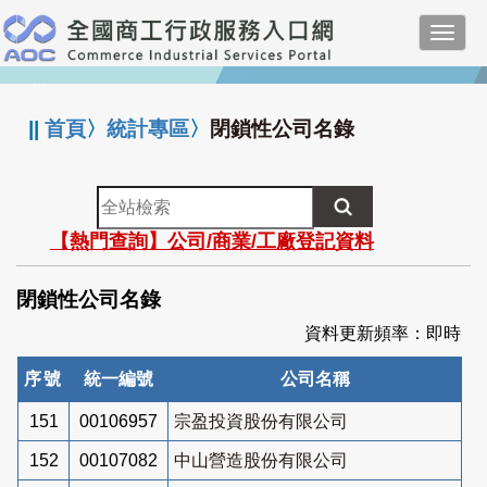
跳
Toggl
到
navig
主
:::
要
內
||
首頁
〉
統計專區
〉
閉鎖性公司名錄
容
全
站
【熱門查詢】公司/商業/工廠登記資料
檢
索
閉鎖性公司名錄
資料更新頻率：即時
序號
統一編號
公司名稱
151
00106957
宗盈投資股份有限公司
152
00107082
中山營造股份有限公司