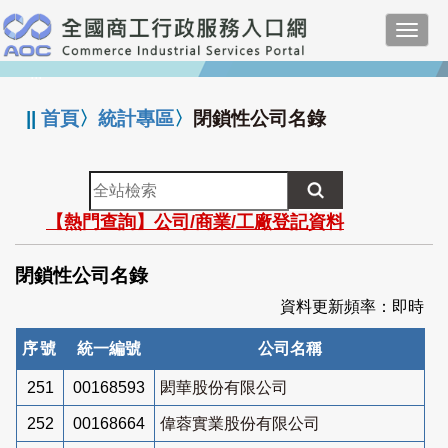
跳
Toggl
到
navig
主
:::
要
內
||
首頁
〉
統計專區
〉
閉鎖性公司名錄
容
全
站
【熱門查詢】公司/商業/工廠登記資料
檢
索
閉鎖性公司名錄
資料更新頻率：即時
序號
統一編號
公司名稱
251
00168593
閎華股份有限公司
252
00168664
偉蓉實業股份有限公司