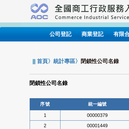
跳
到
主
要
內
公司登記
商業登記
有限
容
:::
||
首頁
〉
統計專區
〉
閉鎖性公司名錄
閉鎖性公司名錄
序號
統一編號
1
00000379
2
00001449