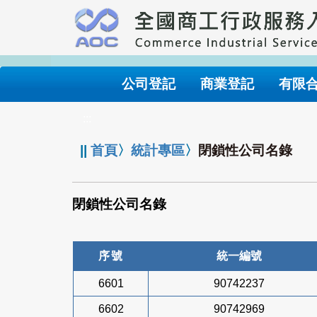
跳
到
主
要
內
公司登記
商業登記
有限
容
:::
||
首頁
〉
統計專區
〉
閉鎖性公司名錄
閉鎖性公司名錄
序號
統一編號
6601
90742237
6602
90742969