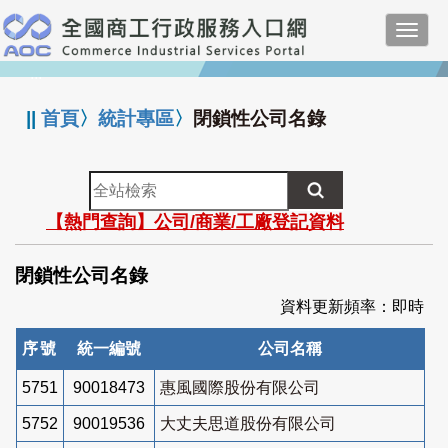
跳
Toggl
到
navig
主
:::
要
內
||
首頁
〉
統計專區
〉
閉鎖性公司名錄
容
全
站
【熱門查詢】公司/商業/工廠登記資料
檢
索
閉鎖性公司名錄
資料更新頻率：即時
序號
統一編號
公司名稱
5751
90018473
惠風國際股份有限公司
5752
90019536
大丈夫思道股份有限公司