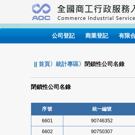
跳
到
主
要
內
公司登記
商業登記
有限
容
:::
||
首頁
〉
統計專區
〉
閉鎖性公司名錄
閉鎖性公司名錄
序號
統一編號
6601
90746352
6602
90750307