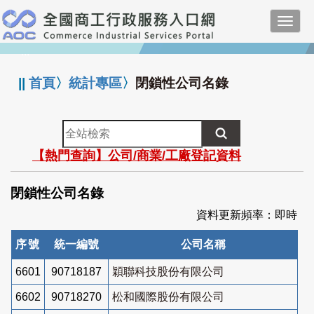
跳
Toggl
到
navig
主
:::
要
內
||
首頁
〉
統計專區
〉
閉鎖性公司名錄
容
全
站
【熱門查詢】公司/商業/工廠登記資料
檢
索
閉鎖性公司名錄
資料更新頻率：即時
序號
統一編號
公司名稱
6601
90718187
穎聯科技股份有限公司
6602
90718270
松和國際股份有限公司