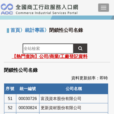
跳
Toggl
到
navig
主
:::
要
內
||
首頁
〉
統計專區
〉
閉鎖性公司名錄
容
全
站
【熱門查詢】公司/商業/工廠登記資料
檢
索
閉鎖性公司名錄
資料更新頻率：即時
序號
統一編號
公司名稱
51
00030726
富茂資本股份有限公司
52
00030824
更新資材股份有限公司