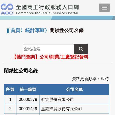
跳
Toggl
到
navig
主
:::
要
內
||
首頁
〉
統計專區
〉
閉鎖性公司名錄
容
全
站
【熱門查詢】公司/商業/工廠登記資料
檢
索
閉鎖性公司名錄
資料更新頻率：即時
序號
統一編號
公司名稱
1
00000379
勤宸股份有限公司
2
00001449
嘉霆投資股份有限公司