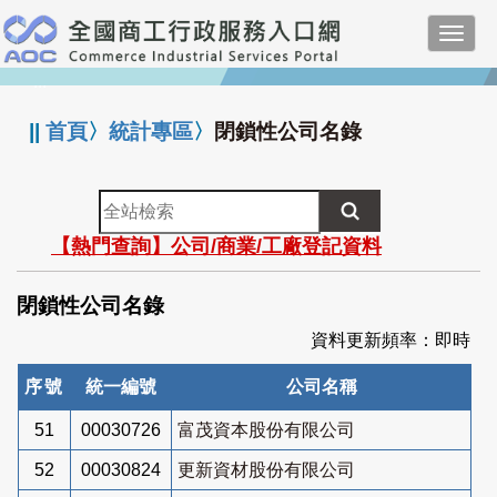
跳
Toggl
到
navig
主
:::
要
內
||
首頁
〉
統計專區
〉
閉鎖性公司名錄
容
全
站
【熱門查詢】公司/商業/工廠登記資料
檢
索
閉鎖性公司名錄
資料更新頻率：即時
序號
統一編號
公司名稱
51
00030726
富茂資本股份有限公司
52
00030824
更新資材股份有限公司