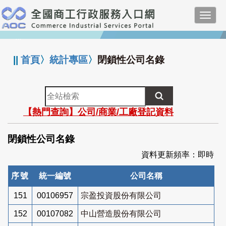
跳
Toggl
到
navig
主
:::
要
內
||
首頁
〉
統計專區
〉
閉鎖性公司名錄
容
全
站
【熱門查詢】公司/商業/工廠登記資料
檢
索
閉鎖性公司名錄
資料更新頻率：即時
序號
統一編號
公司名稱
151
00106957
宗盈投資股份有限公司
152
00107082
中山營造股份有限公司