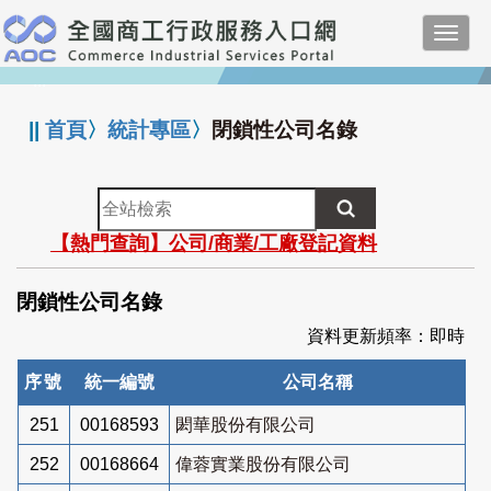
跳
Toggl
到
navig
主
:::
要
內
||
首頁
〉
統計專區
〉
閉鎖性公司名錄
容
全
站
【熱門查詢】公司/商業/工廠登記資料
檢
索
閉鎖性公司名錄
資料更新頻率：即時
序號
統一編號
公司名稱
251
00168593
閎華股份有限公司
252
00168664
偉蓉實業股份有限公司