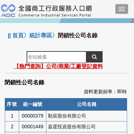
跳
Toggl
到
navig
主
:::
要
內
||
首頁
〉
統計專區
〉
閉鎖性公司名錄
容
全
站
【熱門查詢】公司/商業/工廠登記資料
檢
索
閉鎖性公司名錄
資料更新頻率：即時
序號
統一編號
公司名稱
1
00000379
勤宸股份有限公司
2
00001449
嘉霆投資股份有限公司