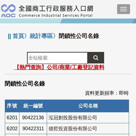
跳
Toggl
到
navig
主
:::
要
內
||
首頁
〉
統計專區
〉
閉鎖性公司名錄
容
全
站
【熱門查詢】公司/商業/工廠登記資料
檢
索
閉鎖性公司名錄
資料更新頻率：即時
序號
統一編號
公司名稱
6201
90422136
泓冠創投股份有限公司
6202
90422311
德哲投資股份有限公司