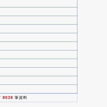
有
8039
筆資料