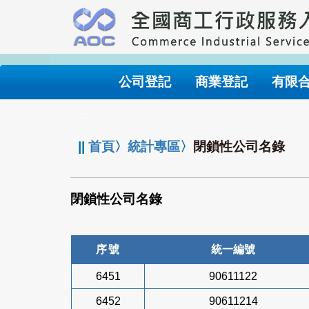
跳
到
主
要
內
公司登記
商業登記
有限
容
:::
||
首頁
〉
統計專區
〉
閉鎖性公司名錄
閉鎖性公司名錄
序號
統一編號
6451
90611122
6452
90611214