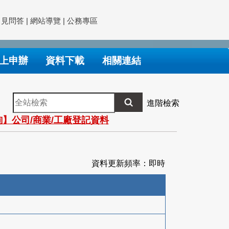
常見問答
|
網站導覽
|
公務專區
上申辦
資料下載
相關連結
全
進階檢索
站
】公司/商業/工廠登記資料
檢
索
資料更新頻率：即時