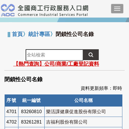
跳
Toggl
到
navig
主
:::
要
內
||
首頁
〉
統計專區
〉
閉鎖性公司名錄
容
全
站
【熱門查詢】公司/商業/工廠登記資料
檢
索
閉鎖性公司名錄
資料更新頻率：即時
序號
統一編號
公司名稱
4701
83260810
樂活課健康促進股份有限公司
4702
83261281
吉福利股份有限公司