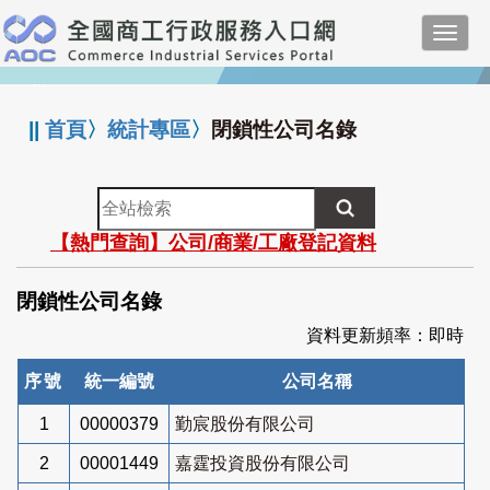
跳
Toggl
到
navig
主
:::
要
內
||
首頁
〉
統計專區
〉
閉鎖性公司名錄
容
全
站
【熱門查詢】公司/商業/工廠登記資料
檢
索
閉鎖性公司名錄
資料更新頻率：即時
序號
統一編號
公司名稱
1
00000379
勤宸股份有限公司
2
00001449
嘉霆投資股份有限公司