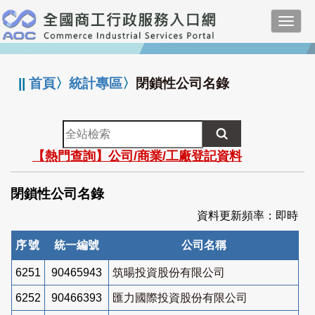
跳
Toggl
到
navig
主
:::
要
內
||
首頁
〉
統計專區
〉
閉鎖性公司名錄
容
全
站
【熱門查詢】公司/商業/工廠登記資料
檢
索
閉鎖性公司名錄
資料更新頻率：即時
序號
統一編號
公司名稱
6251
90465943
筑暘投資股份有限公司
6252
90466393
匯力國際投資股份有限公司