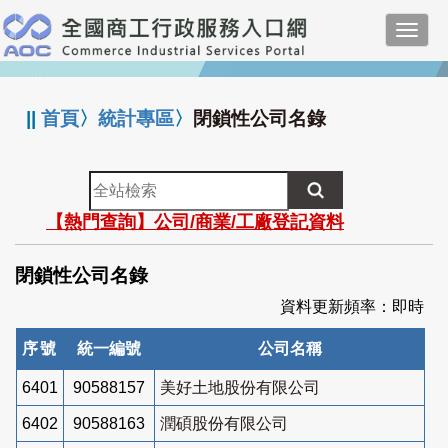
跳
Toggl
到
navig
主
:::
要
內
||
首頁
〉
統計專區
〉
閉鎖性公司名錄
容
全
站
【熱門查詢】公司/商業/工廠登記資料
檢
索
閉鎖性公司名錄
資料更新頻率：即時
序號
統一編號
公司名稱
6401
90588157
美好土地股份有限公司
6402
90588163
潤碩股份有限公司