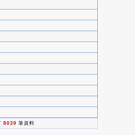
有
8039
筆資料