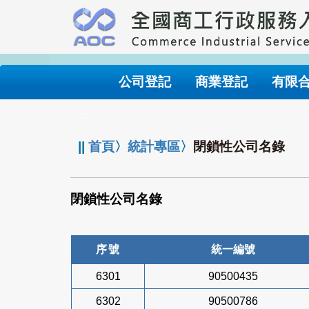
跳
到
主
要
內
公司登記
商業登記
有限
容
:::
||
首頁
〉
統計專區
〉
閉鎖性公司名錄
閉鎖性公司名錄
序號
統一編號
6301
90500435
6302
90500786