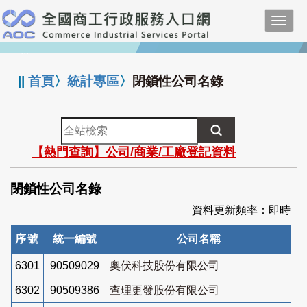
跳
Toggl
到
navig
主
:::
要
內
||
首頁
〉
統計專區
〉
閉鎖性公司名錄
容
全
站
【熱門查詢】公司/商業/工廠登記資料
檢
索
閉鎖性公司名錄
資料更新頻率：即時
序號
統一編號
公司名稱
6301
90509029
奧伏科技股份有限公司
6302
90509386
查理更發股份有限公司