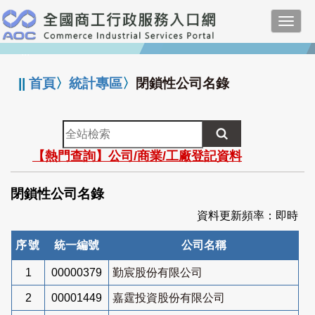
跳
Toggl
到
navig
主
:::
要
內
||
首頁
〉
統計專區
〉
閉鎖性公司名錄
容
全
站
【熱門查詢】公司/商業/工廠登記資料
檢
索
閉鎖性公司名錄
資料更新頻率：即時
序號
統一編號
公司名稱
1
00000379
勤宸股份有限公司
2
00001449
嘉霆投資股份有限公司