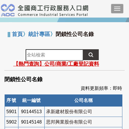
跳
Toggl
到
navig
主
:::
要
內
||
首頁
〉
統計專區
〉
閉鎖性公司名錄
容
全
站
【熱門查詢】公司/商業/工廠登記資料
檢
索
閉鎖性公司名錄
資料更新頻率：即時
序號
統一編號
公司名稱
5901
90144513
承新建材股份有限公司
5902
90145148
思邦興業股份有限公司