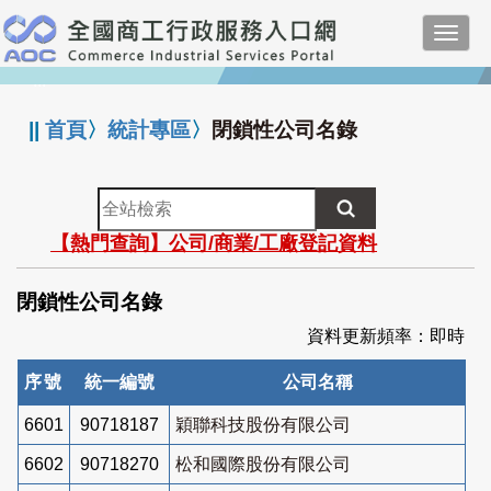
跳
Toggl
到
navig
主
:::
要
內
||
首頁
〉
統計專區
〉
閉鎖性公司名錄
容
全
站
【熱門查詢】公司/商業/工廠登記資料
檢
索
閉鎖性公司名錄
資料更新頻率：即時
序號
統一編號
公司名稱
6601
90718187
穎聯科技股份有限公司
6602
90718270
松和國際股份有限公司