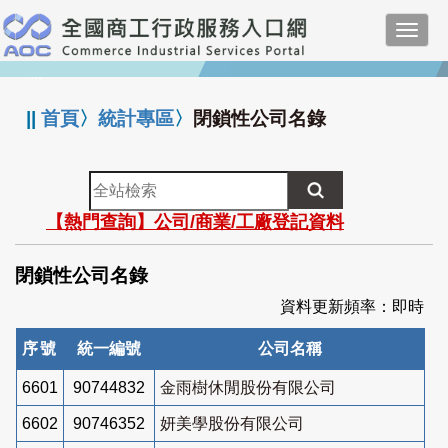
跳
Toggl
到
navig
主
:::
要
內
||
首頁
〉
統計專區
〉
閉鎖性公司名錄
容
全
站
【熱門查詢】公司/商業/工廠登記資料
檢
索
閉鎖性公司名錄
資料更新頻率：即時
序號
統一編號
公司名稱
6601
90744832
金雨樹休閒股份有限公司
6602
90746352
妍美學股份有限公司