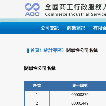
跳
到
主
要
內
公司登記
商業登記
有限
容
:::
||
首頁
〉
統計專區
〉
閉鎖性公司名錄
閉鎖性公司名錄
序號
統一編號
1
00000379
2
00001449