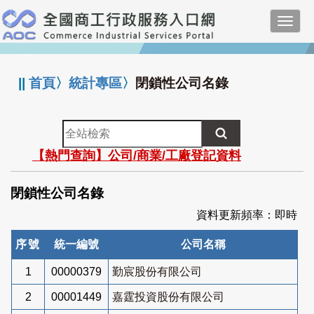
跳
Toggl
到
navig
主
:::
要
內
||
首頁
〉
統計專區
〉
閉鎖性公司名錄
容
全
站
【熱門查詢】公司/商業/工廠登記資料
檢
索
閉鎖性公司名錄
資料更新頻率：即時
序號
統一編號
公司名稱
1
00000379
勤宸股份有限公司
2
00001449
嘉霆投資股份有限公司