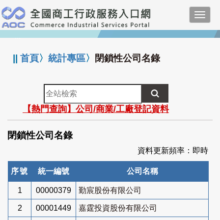
跳
Toggl
到
navig
主
:::
要
內
||
首頁
〉
統計專區
〉
閉鎖性公司名錄
容
全
站
【熱門查詢】公司/商業/工廠登記資料
檢
索
閉鎖性公司名錄
資料更新頻率：即時
序號
統一編號
公司名稱
1
00000379
勤宸股份有限公司
2
00001449
嘉霆投資股份有限公司