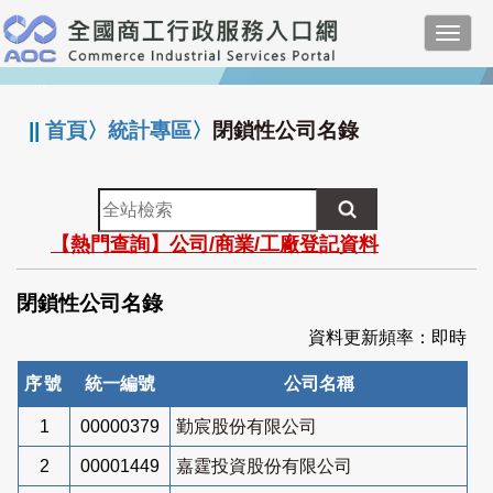
跳
Toggl
到
navig
主
:::
要
內
||
首頁
〉
統計專區
〉
閉鎖性公司名錄
容
全
站
【熱門查詢】公司/商業/工廠登記資料
檢
索
閉鎖性公司名錄
資料更新頻率：即時
序號
統一編號
公司名稱
1
00000379
勤宸股份有限公司
2
00001449
嘉霆投資股份有限公司