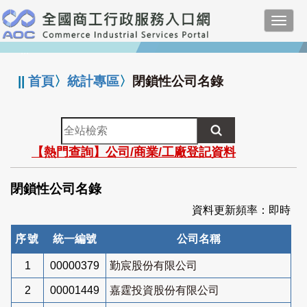
跳
Toggl
到
navig
主
:::
要
內
||
首頁
〉
統計專區
〉
閉鎖性公司名錄
容
全
站
【熱門查詢】公司/商業/工廠登記資料
檢
索
閉鎖性公司名錄
資料更新頻率：即時
序號
統一編號
公司名稱
1
00000379
勤宸股份有限公司
2
00001449
嘉霆投資股份有限公司