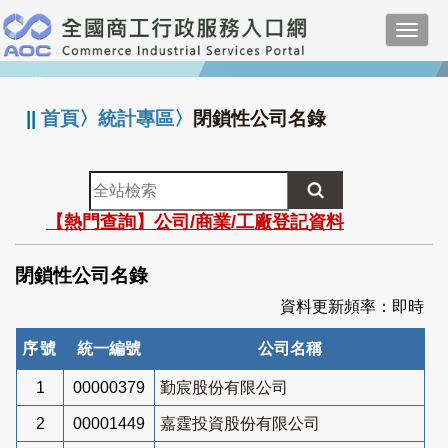
跳
Toggl
到
navig
主
:::
要
內
||
首頁
〉
統計專區
〉
閉鎖性公司名錄
容
全
站
【熱門查詢】公司/商業/工廠登記資料
檢
索
閉鎖性公司名錄
資料更新頻率：即時
序號
統一編號
公司名稱
1
00000379
勤宸股份有限公司
2
00001449
嘉霆投資股份有限公司