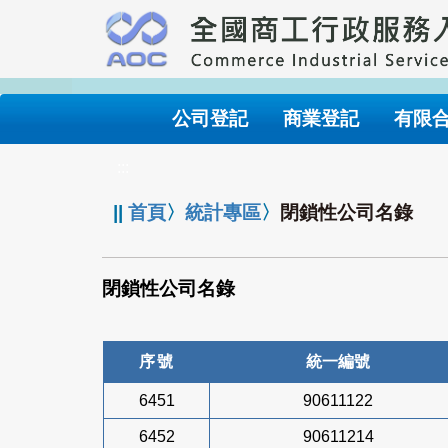
跳
到
主
要
內
公司登記
商業登記
有限
容
:::
||
首頁
〉
統計專區
〉
閉鎖性公司名錄
閉鎖性公司名錄
序號
統一編號
6451
90611122
6452
90611214