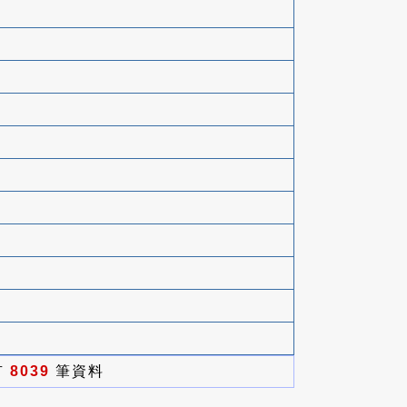
有
8039
筆資料