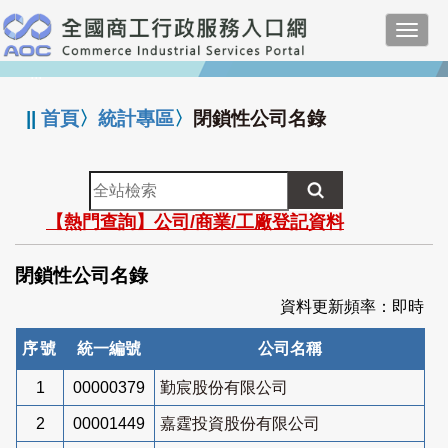
跳
Toggl
到
navig
主
:::
要
內
||
首頁
〉
統計專區
〉
閉鎖性公司名錄
容
全
站
【熱門查詢】公司/商業/工廠登記資料
檢
索
閉鎖性公司名錄
資料更新頻率：即時
序號
統一編號
公司名稱
1
00000379
勤宸股份有限公司
2
00001449
嘉霆投資股份有限公司