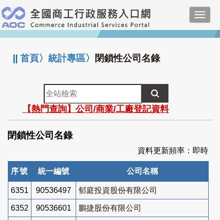
跳
Toggl
到
navig
主
:::
要
內
||
首頁
〉
統計專區
〉
閉鎖性公司名錄
容
全
站
【熱門查詢】公司/商業/工廠登記資料
檢
索
閉鎖性公司名錄
資料更新頻率：即時
序號
統一編號
公司名稱
6351
90536497
郁庭投資股份有限公司
6352
90536601
鵬捷股份有限公司