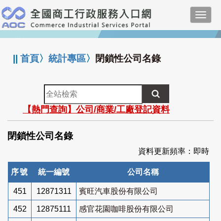
跳
Toggl
到
navig
主
:::
要
內
||
首頁
〉
統計專區
〉
閉鎖性公司名錄
容
全
站
【熱門查詢】公司/商業/工廠登記資料
檢
索
閉鎖性公司名錄
資料更新頻率：即時
序號
統一編號
公司名稱
451
12871311
賓旺汽車股份有限公司
452
12875111
感官花園咖啡股份有限公司