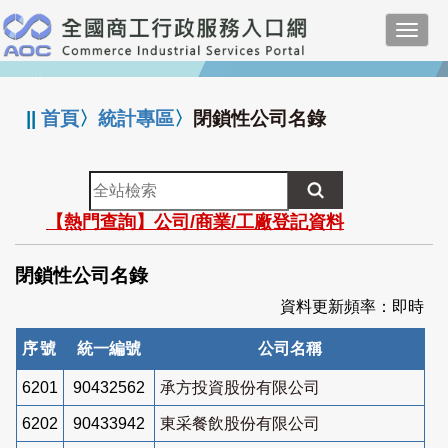
跳
Toggl
到
navig
主
:::
要
內
||
首頁
〉
統計專區
〉
閉鎖性公司名錄
容
全
站
【熱門查詢】公司/商業/工廠登記資料
檢
索
閉鎖性公司名錄
資料更新頻率：即時
序號
統一編號
公司名稱
6201
90432562
承方投資股份有限公司
6202
90433942
東采餐飲股份有限公司