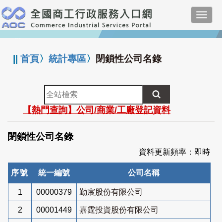
跳
Toggl
到
navig
主
:::
要
內
||
首頁
〉
統計專區
〉
閉鎖性公司名錄
容
全
站
【熱門查詢】公司/商業/工廠登記資料
檢
索
閉鎖性公司名錄
資料更新頻率：即時
序號
統一編號
公司名稱
1
00000379
勤宸股份有限公司
2
00001449
嘉霆投資股份有限公司