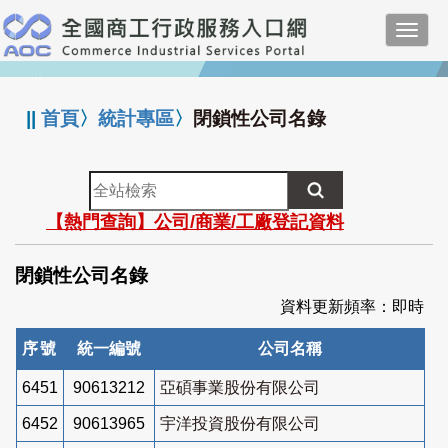
跳
Toggl
到
navig
主
:::
要
內
||
首頁
〉
統計專區
〉
閉鎖性公司名錄
容
全
站
【熱門查詢】公司/商業/工廠登記資料
檢
索
閉鎖性公司名錄
資料更新頻率：即時
序號
統一編號
公司名稱
6451
90613212
亞碩事業股份有限公司
6452
90613965
宇洋投資股份有限公司