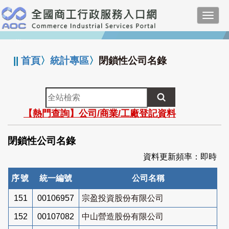
跳
Toggl
到
navig
主
:::
要
內
||
首頁
〉
統計專區
〉
閉鎖性公司名錄
容
全
站
【熱門查詢】公司/商業/工廠登記資料
檢
索
閉鎖性公司名錄
資料更新頻率：即時
序號
統一編號
公司名稱
151
00106957
宗盈投資股份有限公司
152
00107082
中山營造股份有限公司