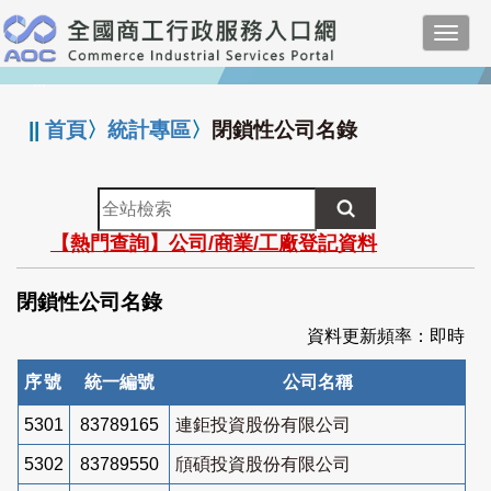
跳
Toggl
到
navig
主
:::
要
內
||
首頁
〉
統計專區
〉
閉鎖性公司名錄
容
全
站
【熱門查詢】公司/商業/工廠登記資料
檢
索
閉鎖性公司名錄
資料更新頻率：即時
序號
統一編號
公司名稱
5301
83789165
連鉅投資股份有限公司
5302
83789550
頎碩投資股份有限公司