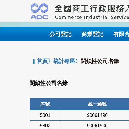
跳
到
主
要
內
公司登記
商業登記
有限
容
:::
||
首頁
〉
統計專區
〉
閉鎖性公司名錄
閉鎖性公司名錄
序號
統一編號
5801
90061490
5802
90061506