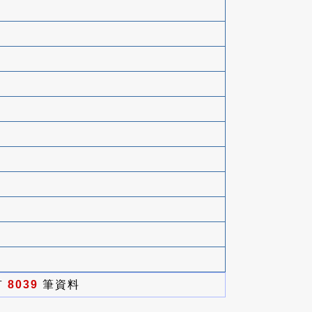
有
8039
筆資料