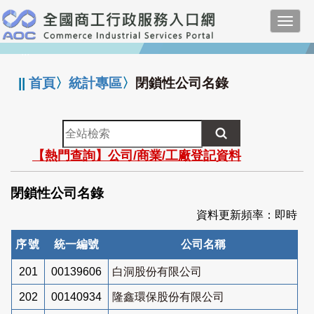
跳
Toggl
到
navig
主
:::
要
內
||
首頁
〉
統計專區
〉
閉鎖性公司名錄
容
全
站
【熱門查詢】公司/商業/工廠登記資料
檢
索
閉鎖性公司名錄
資料更新頻率：即時
序號
統一編號
公司名稱
201
00139606
白洞股份有限公司
202
00140934
隆鑫環保股份有限公司