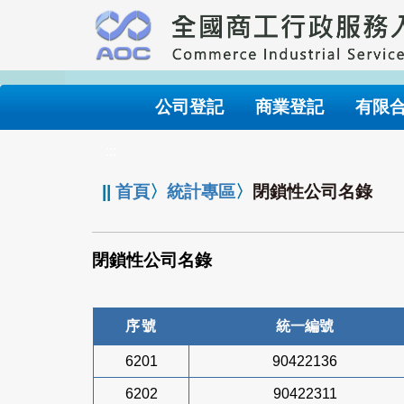
跳
到
主
要
內
公司登記
商業登記
有限
容
:::
||
首頁
〉
統計專區
〉
閉鎖性公司名錄
閉鎖性公司名錄
序號
統一編號
6201
90422136
6202
90422311