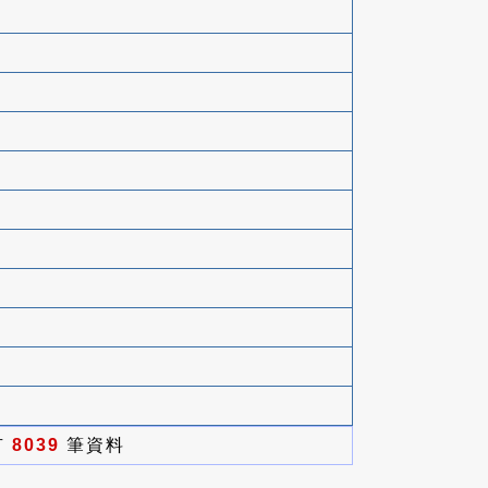
有
8039
筆資料