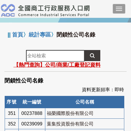
跳
Toggl
到
navig
主
:::
要
內
||
首頁
〉
統計專區
〉
閉鎖性公司名錄
容
全
站
【熱門查詢】公司/商業/工廠登記資料
檢
索
閉鎖性公司名錄
資料更新頻率：即時
序號
統一編號
公司名稱
351
00237888
福榮國際股份有限公司
352
00239099
葉集投資股份有限公司