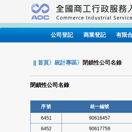
跳
到
主
要
內
公司登記
商業登記
有限
容
:::
||
首頁
〉
統計專區
〉
閉鎖性公司名錄
閉鎖性公司名錄
序號
統一編號
6451
90616457
6452
90617759