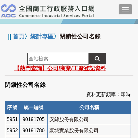
跳
Toggl
到
navig
主
:::
要
內
||
首頁
〉
統計專區
〉
閉鎖性公司名錄
容
全
站
【熱門查詢】公司/商業/工廠登記資料
檢
索
閉鎖性公司名錄
資料更新頻率：即時
序號
統一編號
公司名稱
5951
90191705
安錦股份有限公司
5952
90191780
聚城實業股份有限公司